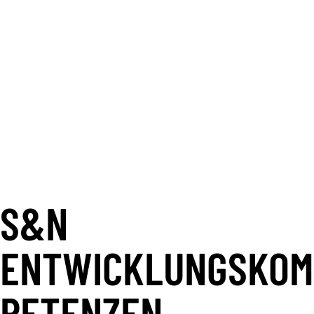
Langfristig wartbare und
sichere Lösungen
Wir entwickeln Software, die sich
flexibel erweitern lässt, regulatorische
Anforderungen berücksichtigt und auch
langfristig stabil und beherrschbar
bleibt.
S&N
ENTWICKLUNGSKOM
PETENZEN