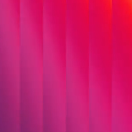
Plattformen für
Organisationen, deren
Systeme zuverlässig,
sicher und langfristig
tragfähig sein müssen.
Von modernen
Frontends bis zu
leistungsfähigen