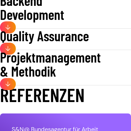
Backend
Development
Factsheet downloaden
Quality Assurance
Projektmanagement
& Methodik
Factsheet downloaden
Factsheet downloaden
REFERENZEN
Factsheet downloaden
S&N@ Bundesagentur für Arbeit