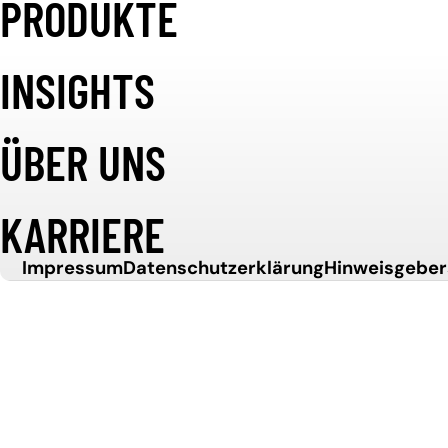
PRODUKTE
Weiter zum Inhalt
SOFTWARE
INSIGHTS
ENTWICKELN
ÜBER UNS
KARRIERE
.
Impressum
Datenschutzerklärung
Hinweisgebe
WETTBEWER