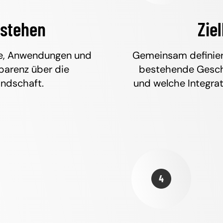
rstehen
Zie
se, Anwendungen und
Gemeinsam definiere
parenz über die
bestehende Gesch
andschaft.
und welche Integra