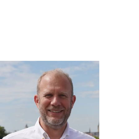
moderne Anwendungen
benötigen konsistente Daten
über Systemgrenzen hinweg.
Fehlende Integration verhindert
durchgängige Prozesse.