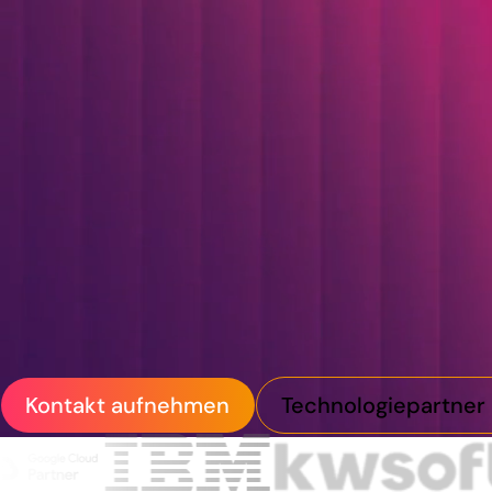
Wir integrieren Standar
Anwendungen und KI-Lö
verbinden wir moderne
schaffen durchgängige P
für zukünftige Innovatio
Kontakt aufnehmen
Technologiepartner