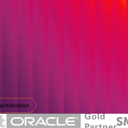
dsoftware, Cloud-Plattfo
sungen in bestehende I
 Technologien mit gewa
rozesse, sichere Datenf
nen.
 entdecken