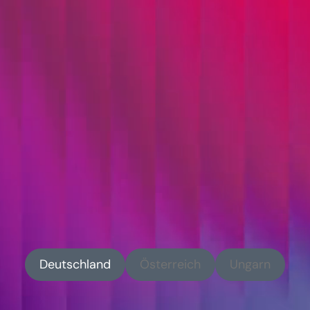
Wo auch immer Sie Unterstützung benötigen, wir
sind in Ihrer Nähe. Unsere Teams begleiten
Unternehmen aus Finance, Public und Industry
persönlich, partnerschaftlich und mit tiefem
Branchenverständnis.
Deutschland
Österreich
Ungarn
Deutschland