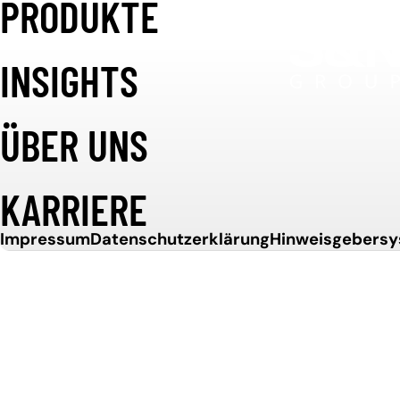
PRODUKTE
Weiter zum Inhalt
UNSERE
INSIGHTS
STANDORTE.
ÜBER UNS
KARRIERE
IN
Impressum
Datenschutzerklärung
Hinweisgebers
DEUTSCHLAN