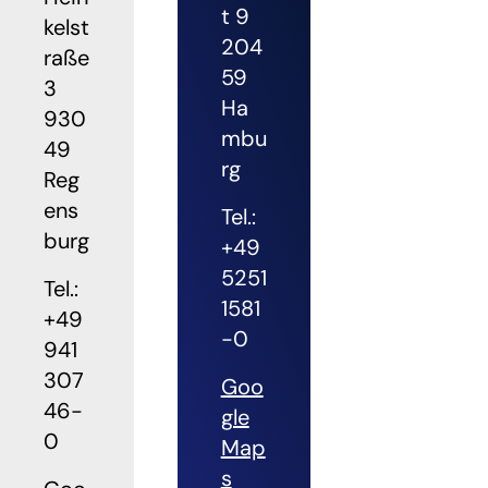
t 9
kelst
204
raße
59
3
Ha
930
mbu
49
rg
Reg
ens
Tel.:
burg
+49
5251
Tel.:
1581
+49
-0
941
307
Goo
46-
gle
0
Map
s