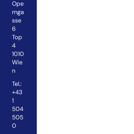
Ope
rnga
sse
6
Top
4
1010
Wie
n
Tel.:
+43
1
504
505
0