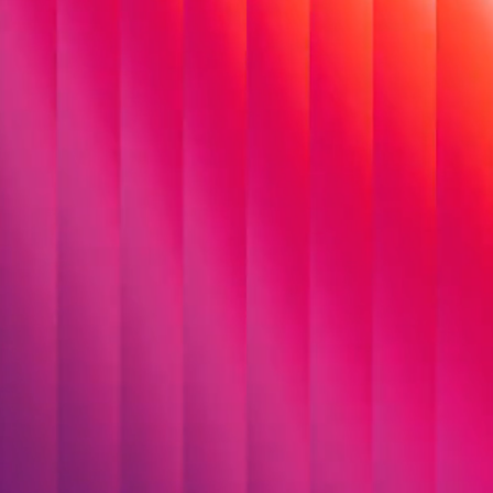
S&N INVENT
Als größte Gesellschaft der S&N Group
bündeln wir Kompetenzen in
individueller Softwareentwicklung und
begleiten Unternehmen aus Banking,
Public und Industry über den gesamten
Software Lifecycle – von der Business
Analyse bis zum Betrieb.
Kontakt aufnehmen