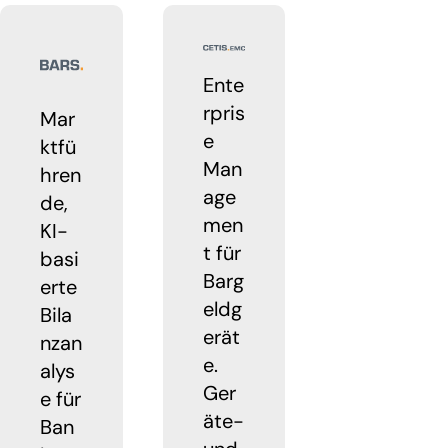
Ente
rpris
Mar
e
ktfü
Man
hren
age
de,
men
KI-
t für
basi
Barg
erte
eldg
Bila
erät
nzan
e.
alys
Ger
e für
äte-
Ban