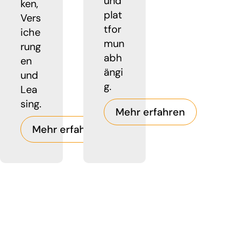
und
ken,
plat
Vers
tfor
iche
mun
rung
abh
en
ängi
und
g.
Lea
sing.
Mehr erfahren
Mehr erfahren
Die Stärke der S&N Group
S&N Invent ist Teil der S&N Group.
Gemeinsam mit unseren weiteren