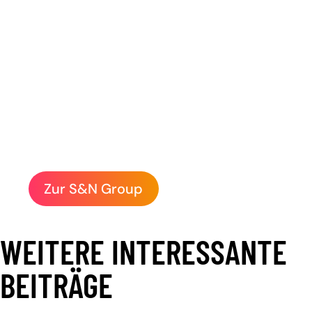
Gesellschaften
verbinden wir spezialisierte
Kompetenzen zu einem starken
Leistungsportfolio für Kunden aus
Finance, Public und Industry. So
begleiten wir Projekte ganzheitlich –
von der Strategie über
die Entwicklung bis zum Betrieb.
Zur S&N Group
WEITERE INTERESSANTE
BEITRÄGE