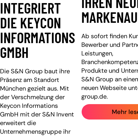
IHREN NEU
INTEGRIERT
MARKENAU
DIE KEYCON
INFORMATIONS
Ab sofort finden Ku
Bewerber und Partne
GMBH
Leistungen,
Branchenkompetenz
Produkte und Unte
Die S&N Group baut ihre
S&N Group an einem
Präsenz am Standort
neuen Webseite unt
München gezielt aus. Mit
group.de.
der Verschmelzung der
Keycon Informations
Mehr les
GmbH mit der S&N Invent
erweitert die
Unternehmensgruppe ihr