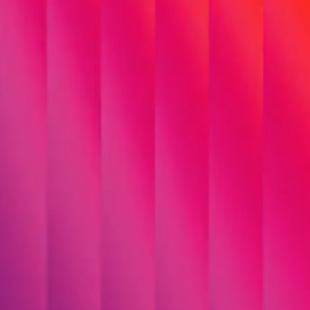
Plattformen für
Organisationen, deren
Systeme zuverlässig,
sicher und langfristig
tragfähig sein müssen.
Von modernen
Frontends bis zu
leistungsfähigen