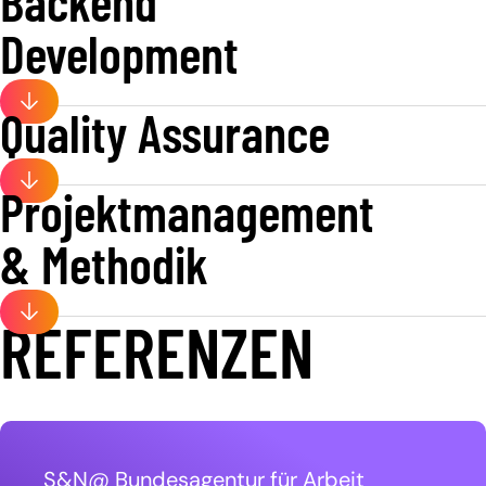
Backend
Development
Factsheet downloaden
Quality Assurance
Projektmanagement
& Methodik
Factsheet downloaden
Factsheet downloaden
REFERENZEN
Factsheet downloaden
S&N@ Bundesagentur für Arbeit