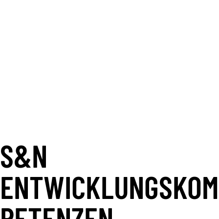
Langfristig wartbare und
sichere Lösungen
Wir entwickeln Software, die sich
flexibel erweitern lässt, regulatorische
Anforderungen berücksichtigt und auch
langfristig stabil und beherrschbar
bleibt.
S&N
ENTWICKLUNGSKOM
PETENZEN