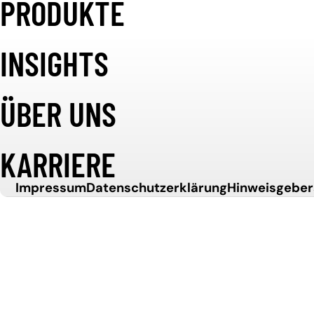
PRODUKTE
Weiter zum Inhalt
SOFTWARE
INSIGHTS
ENTWICKELN
ÜBER UNS
KARRIERE
.
Impressum
Datenschutzerklärung
Hinweisgebe
WETTBEWER