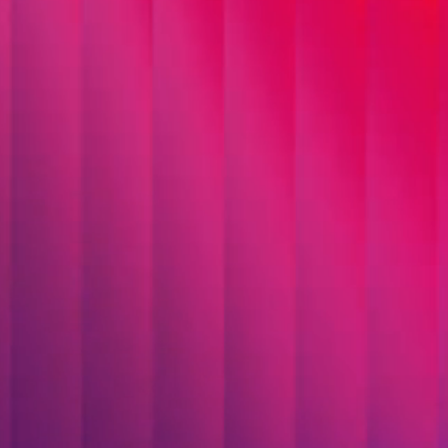
Lösungen in
bestehende IT-
Landschaften. Dabei
verbinden wir moderne
Technologien mit
gewachsenen Systemen
und schaffen
durchgängige Prozesse,