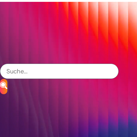
Banken & Finanzdienstleister
CETIS
fleet
Industrie & Unternehmen
Modernisierung von Legacy-Systemen
Public Services
S&N Abiscon
S&N Invent
SAP-Entwicklung & Beratung
Systemintegration & Schnittstellen
02.06.2026