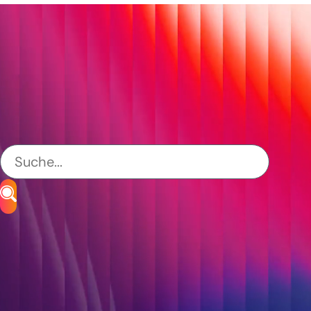
Banken & Finanzdienstleister
CETIS
fleet
Industrie & Unternehmen
Modernisierung von Legacy-Systemen
Public Services
S&N Abiscon
S&N Invent
SAP-Entwicklung & Beratung
Systemintegration & Schnittstellen
02.06.2026